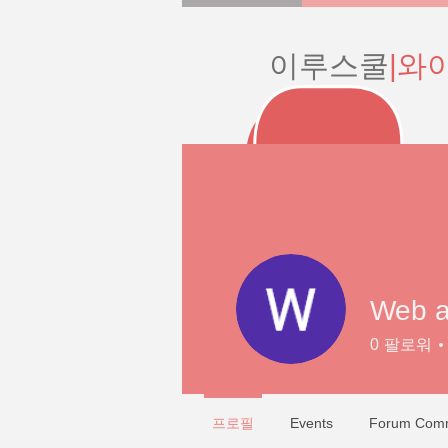
이루스쿨
|와
Web a
0
팔로워
프로필
Events
Forum Com