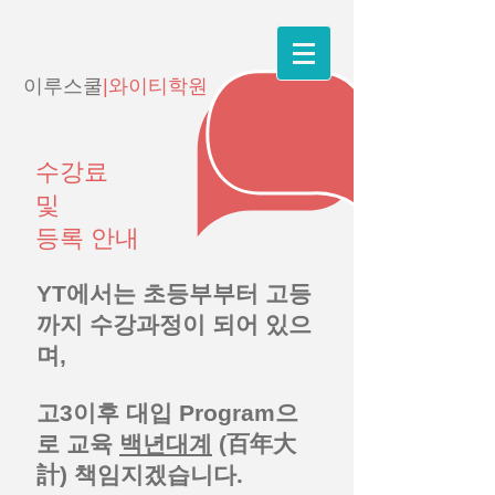
이루스쿨
|와이티학원
수강료
및
등록 안내
YT에서는 초등부부터 고등
까지 수강과정이 되어 있으
며,
고3이후 대입 Program으
로 교육
백년대계
(百年大
計) 책임지겠습니다.