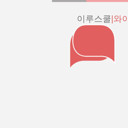
이루스쿨
|와