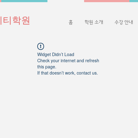
이티학원
홈
학원 소개
수강 안내
Widget Didn’t Load
Check your internet and refresh
this page.
If that doesn’t work, contact us.