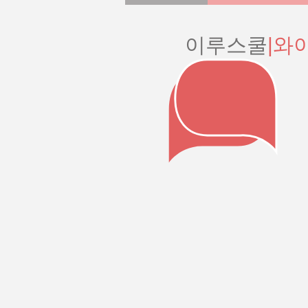
이루스쿨
|와