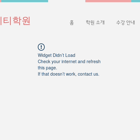
이티학원
홈
학원 소개
수강 안내
Widget Didn’t Load
Check your internet and refresh
this page.
If that doesn’t work, contact us.