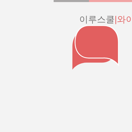
이루스쿨
|와