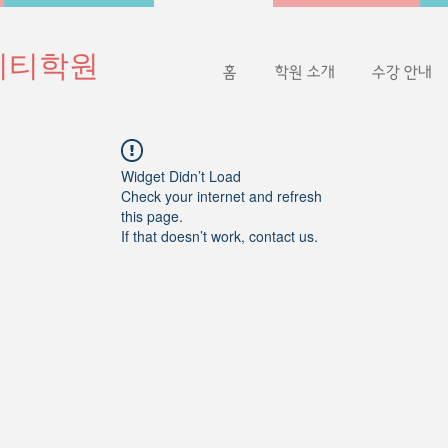
이티학원
홈
학원 소개
수강 안내
Widget Didn’t Load
Check your internet and refresh
this page.
If that doesn’t work, contact us.