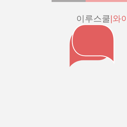
이루스쿨
|와