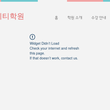
이티학원
홈
학원 소개
수강 안내
Widget Didn’t Load
Check your internet and refresh
this page.
If that doesn’t work, contact us.