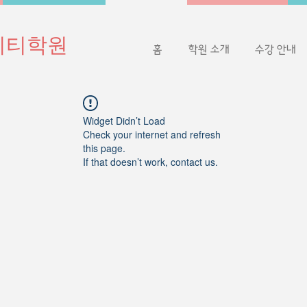
이티학원
홈
학원 소개
수강 안내
Widget Didn’t Load
Check your internet and refresh
this page.
If that doesn’t work, contact us.