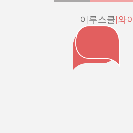
이루스쿨
|와