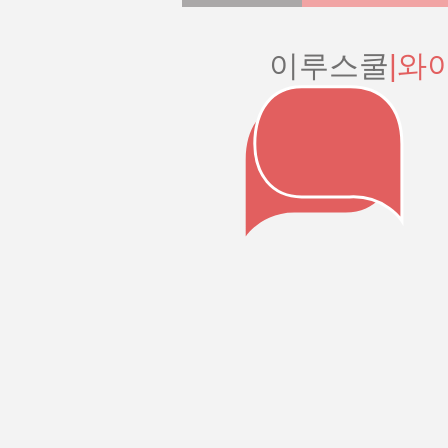
이루스쿨
|와