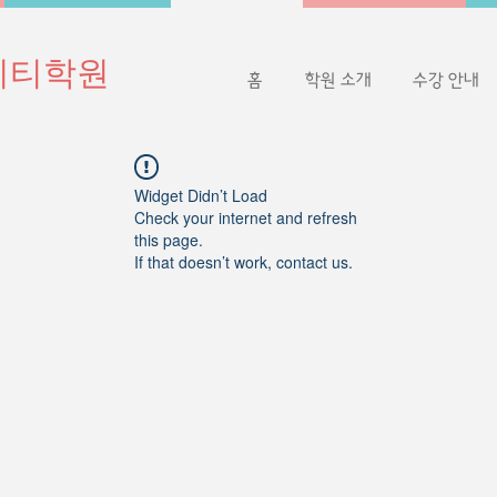
이티학원
홈
학원 소개
수강 안내
Widget Didn’t Load
Check your internet and refresh
this page.
If that doesn’t work, contact us.