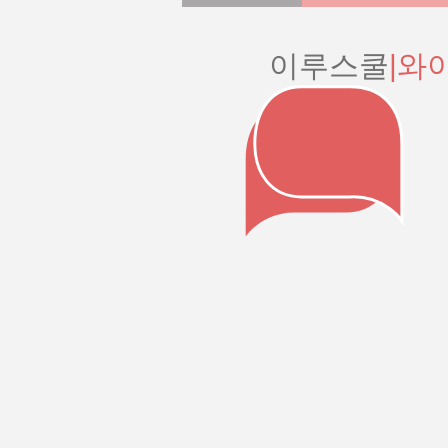
이루스쿨
|와