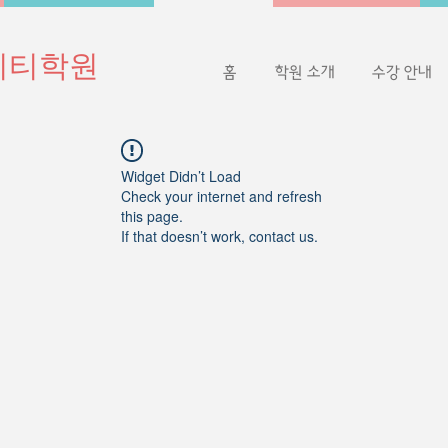
이티학원
홈
학원 소개
수강 안내
Widget Didn’t Load
Check your internet and refresh
this page.
If that doesn’t work, contact us.