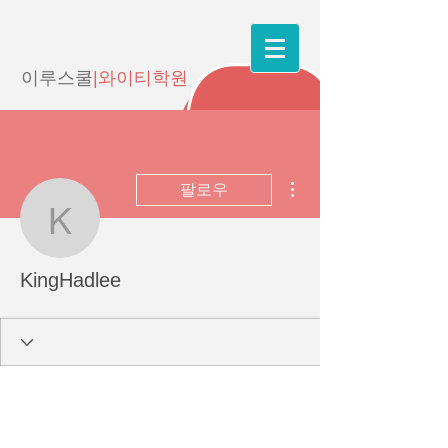
이루스쿨
|와이티학원
더보기
팔로우
KingHadlee
KingHadlee