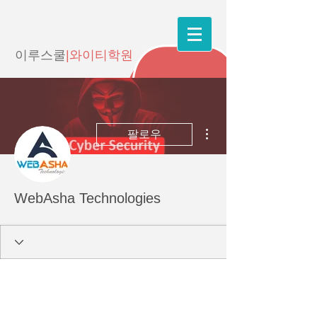
이루스쿨
|와이티학원
더보기
팔로우
WebAsha Technologies